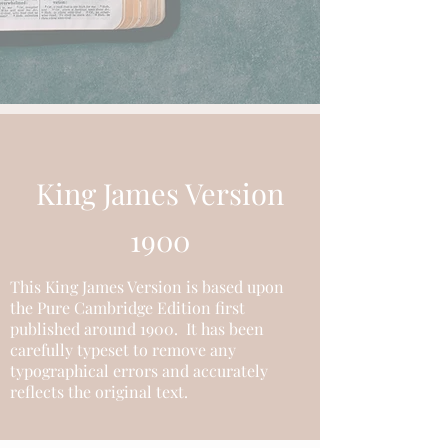
King James Version
1900
This King James Version is based upon
the Pure Cambridge Edition first
published around 1900. It has been
carefully typeset to remove any
typographical errors and accurately
reflects the original text.