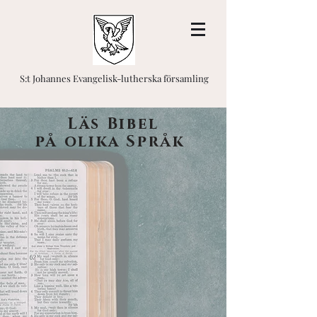
S:t Johannes Evangelisk-lutherska församling
Läs Bibel
på olika Språk