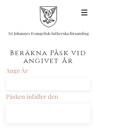
S:t Johannes Evangelisk-lutherska församling
Beräkna Påsk vid
angivet År
Ange År
Påsken infaller den